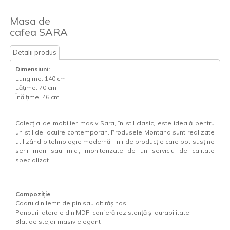
Masa de
cafea SARA
Detalii produs
Dimensiuni:
Lungime: 140 cm
Lățime: 70 cm
Înălțime: 46 cm
Colecția de mobilier masiv Sara, în stil clasic, este ideală pentru
un stil de locuire contemporan. Produsele Montana sunt realizate
utilizând o tehnologie modernă, linii de producție care pot susține
serii mari sau mici, monitorizate de un serviciu de calitate
specializat.
Compoziție
:
Cadru din lemn de pin sau alt rășinos
Panouri laterale din MDF, conferă rezistență și durabilitate
Blat de stejar masiv elegant