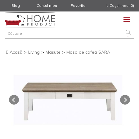
Blog
Contul meu
Favorite
Coșul meu (0)
Acasă
>
Living
>
Masute
>
Masa de cafea SARA