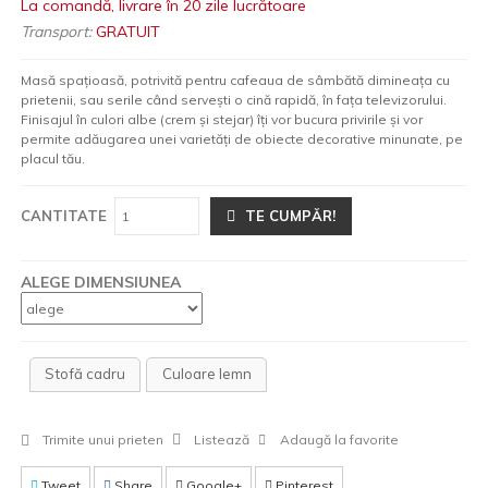
La comandă, livrare în 20 zile lucrătoare
Transport:
GRATUIT
Masă spațioasă, potrivită pentru cafeaua de sâmbătă dimineața cu
prietenii, sau serile când serveşti o cină rapidă, în fața televizorului.
Finisajul în culori albe (crem şi stejar) îți vor bucura privirile şi vor
permite adăugarea unei varietăți de obiecte decorative minunate, pe
placul tău.
CANTITATE
TE CUMPĂR!
ALEGE DIMENSIUNEA
Stofă cadru
Culoare lemn
Trimite unui prieten
Listează
Adaugă la favorite
Tweet
Share
Google+
Pinterest