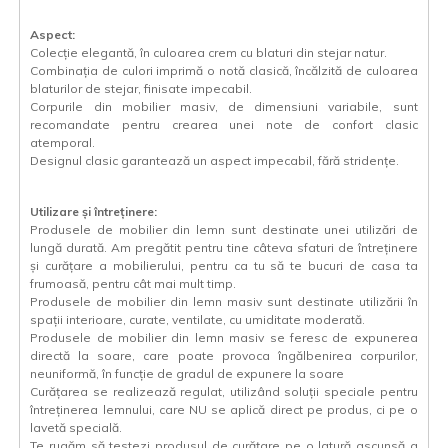
Aspect:
Colecție elegantă, în culoarea crem cu blaturi din stejar natur.
Combinația de culori imprimă o notă clasică, încălzită de culoarea
blaturilor de stejar, finisate impecabil.
Corpurile din mobilier masiv, de dimensiuni variabile, sunt
recomandate pentru crearea unei note de confort clasic
atemporal.
Designul clasic garantează un aspect impecabil, fără stridențe.
Utilizare și întreținere:
Produsele de mobilier din lemn sunt destinate unei utilizări de
lungă durată. Am pregătit pentru tine câteva sfaturi de întreținere
și curățare a mobilierului, pentru ca tu să te bucuri de casa ta
frumoasă, pentru cât mai mult timp.
Produsele de mobilier din lemn masiv sunt destinate utilizării în
spații interioare, curate, ventilate, cu umiditate moderată.
Produsele de mobilier din lemn masiv se feresc de expunerea
directă la soare, care poate provoca îngălbenirea corpurilor,
neuniformă, în funcție de gradul de expunere la soare
Curățarea se realizează regulat, utilizând soluții speciale pentru
întreținerea lemnului, care NU se aplică direct pe produs, ci pe o
lavetă specială.
Te rugăm să testezi produsul de curățare pe o latură ascunsă a